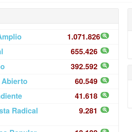
Amplio
1.071.826
l
655.426
do
392.592
 Abierto
60.549
ndiente
41.618
sta Radical
9.281