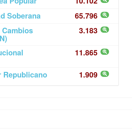
ea Popular
10.102
dad Soberana
65.796
s Cambios
3.183
N)
ucional
11.865
r Republicano
1.909