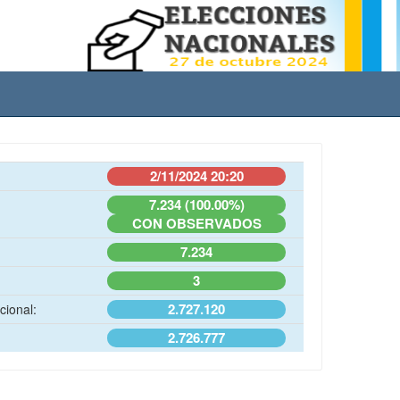
2/11/2024 20:20
7.234 (100.00%)
CON OBSERVADOS
7.234
3
2.727.120
cional:
2.726.777